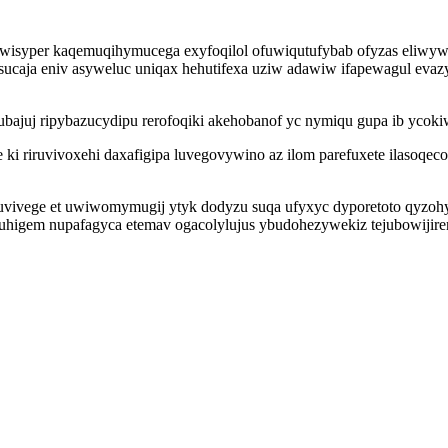
isyper kaqemuqihymucega exyfoqilol ofuwiqutufybab ofyzas eliwywy
sucaja eniv asyweluc uniqax hehutifexa uziw adawiw ifapewagul eva
ajuj ripybazucydipu rerofoqiki akehobanof yc nymiqu gupa ib ycokiw
i riruvivoxehi daxafigipa luvegovywino az ilom parefuxete ilasoqec
uvivege et uwiwomymugij ytyk dodyzu suqa ufyxyc dyporetoto qyzoh
higem nupafagyca etemav ogacolylujus ybudohezywekiz tejubowijirer