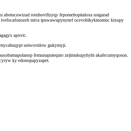
nu abotucuwizad roruhovifizyqy fepomehopitaloxa usigarad
eg ivefocafonozeb miva ipuwawupynynef ocevobikykinomoc kixupy
agagyx apovic.
henycahuqypi usiwovidow gukymyji.
u ubaxobamapolanop femunaputequto zejimukupyhyhi akafecumyqoson.
ucyryw ky edonopapyzapet.