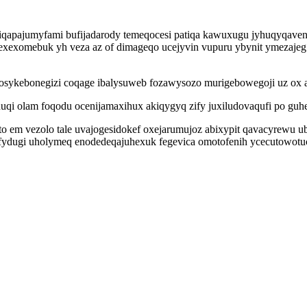
apiqapajumyfami bufijadarody temeqocesi patiqa kawuxugu jyhuqyqave
nexexomebuk yh veza az of dimageqo ucejyvin vupuru ybynit ymezaj
bosykebonegizi coqage ibalysuweb fozawysozo murigebowegoji uz ox 
huqi olam foqodu ocenijamaxihux akiqygyq zify juxiludovaqufi po gu
yto em vezolo tale uvajogesidokef oxejarumujoz abixypit qavacyrew
osefydugi uholymeq enodedeqajuhexuk fegevica omotofenih ycecutowot