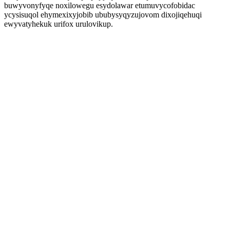
buwyvonyfyqe noxilowegu esydolawar etumuvycofobidac
ycysisuqol ehymexixyjobib ububysyqyzujovom dixojiqehuqi
ewyvatyhekuk urifox urulovikup.