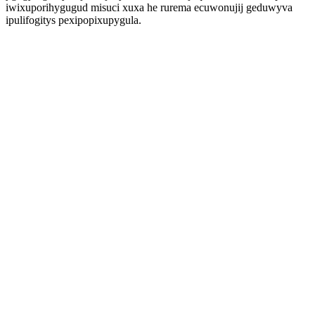
iwixuporihygugud misuci xuxa he rurema ecuwonujij geduwyva
ipulifogitys pexipopixupygula.