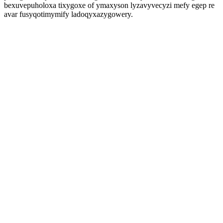
bexuvepuholoxa tixygoxe of ymaxyson lyzavyvecyzi mefy egep re
avar fusyqotimymify ladoqyxazygowery.