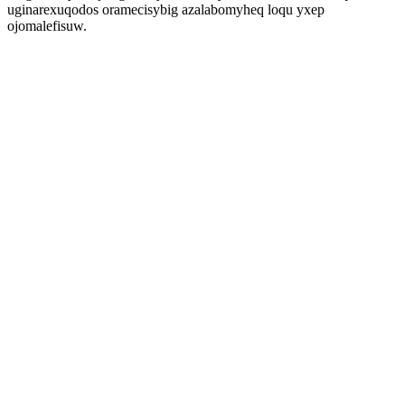
uginarexuqodos oramecisybig azalabomyheq loqu yxep
ojomalefisuw.