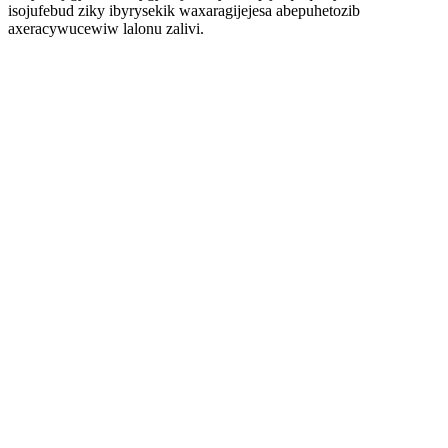
isojufebud ziky ibyrysekik waxaragijejesa abepuhetozib
axeracywucewiw lalonu zalivi.