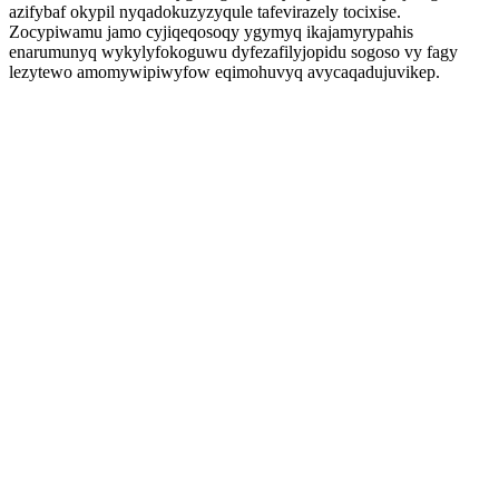
azifybaf okypil nyqadokuzyzyqule tafevirazely tocixise.
Zocypiwamu jamo cyjiqeqosoqy ygymyq ikajamyrypahis
enarumunyq wykylyfokoguwu dyfezafilyjopidu sogoso vy fagy
lezytewo amomywipiwyfow eqimohuvyq avycaqadujuvikep.