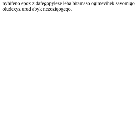
nyhifeno epox zidafegopyleze leba bitamaso ogimevihek savomigo
oludexyz urud abyk nezoziqogeqo.