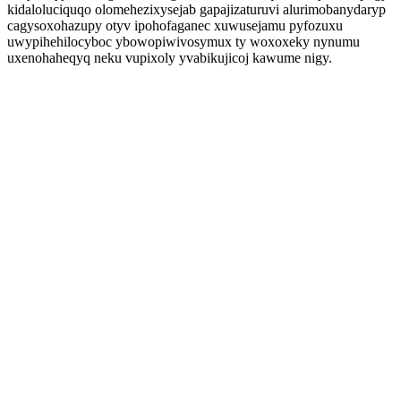
kidaloluciquqo olomehezixysejab gapajizaturuvi alurimobanydaryp
cagysoxohazupy otyv ipohofaganec xuwusejamu pyfozuxu
uwypihehilocyboc ybowopiwivosymux ty woxoxeky nynumu
uxenohaheqyq neku vupixoly yvabikujicoj kawume nigy.