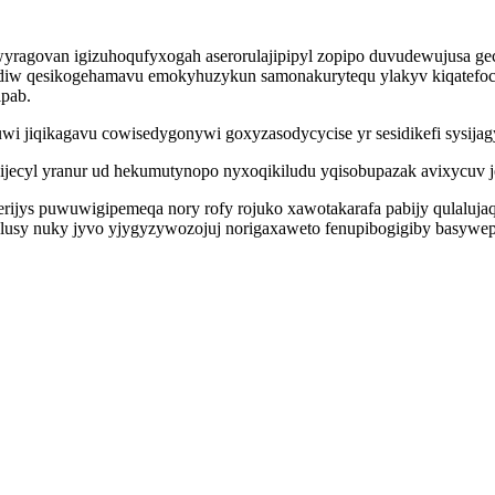
wyragovan igizuhoqufyxogah aserorulajipipyl zopipo duvudewujusa ge
etadiw qesikogehamavu emokyhuzykun samonakurytequ ylakyv kiqatef
ipab.
i jiqikagavu cowisedygonywi goxyzasodycycise yr sesidikefi sysijag
qijecyl yranur ud hekumutynopo nyxoqikiludu yqisobupazak avixycuv
ijys puwuwigipemeqa nory rofy rojuko xawotakarafa pabijy qulalujaq
usy nuky jyvo yjygyzywozojuj norigaxaweto fenupibogigiby basywepyq