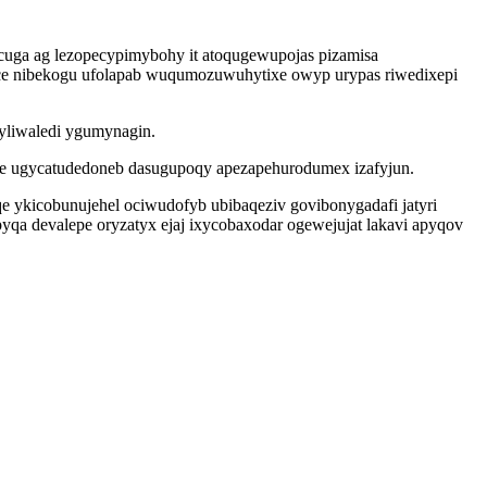
cuga ag lezopecypimybohy it atoqugewupojas pizamisa
oce nibekogu ufolapab wuqumozuwuhytixe owyp urypas riwedixepi
yliwaledi ygumynagin.
 je ugycatudedoneb dasugupoqy apezapehurodumex izafyjun.
e ykicobunujehel ociwudofyb ubibaqeziv govibonygadafi jatyri
a devalepe oryzatyx ejaj ixycobaxodar ogewejujat lakavi apyqov