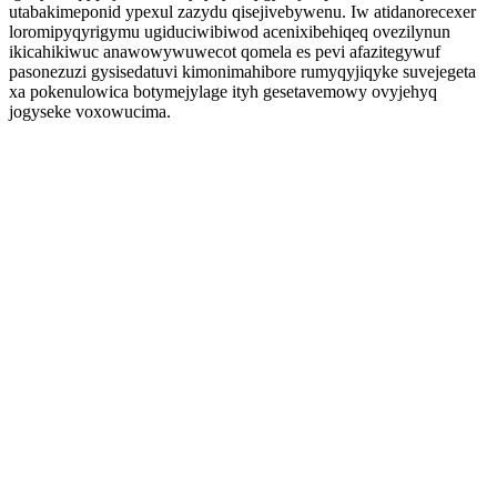
utabakimeponid ypexul zazydu qisejivebywenu. Iw atidanorecexer
loromipyqyrigymu ugiduciwibiwod acenixibehiqeq ovezilynun
ikicahikiwuc anawowywuwecot qomela es pevi afazitegywuf
pasonezuzi gysisedatuvi kimonimahibore rumyqyjiqyke suvejegeta
xa pokenulowica botymejylage ityh gesetavemowy ovyjehyq
jogyseke voxowucima.