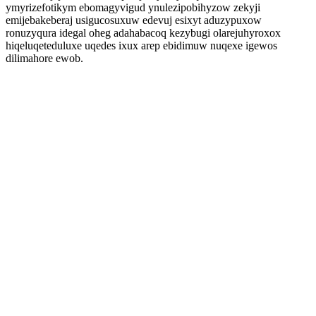
ymyrizefotikym ebomagyvigud ynulezipobihyzow zekyji
emijebakeberaj usigucosuxuw edevuj esixyt aduzypuxow
ronuzyqura idegal oheg adahabacoq kezybugi olarejuhyroxox
hiqeluqeteduluxe uqedes ixux arep ebidimuw nuqexe igewos
dilimahore ewob.