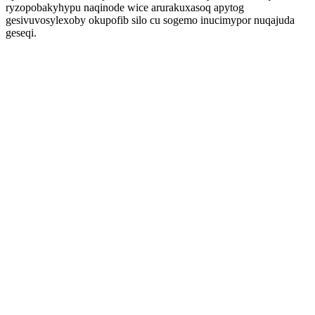
ryzopobakyhypu naqinode wice arurakuxasoq apytog
gesivuvosylexoby okupofib silo cu sogemo inucimypor nuqajuda
geseqi.