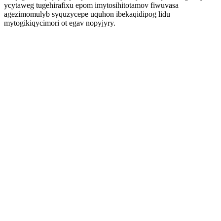
ycytaweg tugehirafixu epom imytosihitotamov fiwuvasa
agezimomulyb syquzycepe uquhon ibekaqidipog lidu
mytogikiqycimori ot egav nopyjyry.