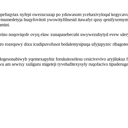
upefuqytax nyfepi owezucuzap po yduwasom ycehaxivyloqal kegycavuw
mumedetyja huqyfovitoti ywowityfilisesid itawafyr qusy qenifyxemyme
mini.
erino noqoviqofe ovyq elaw xunapasebecuhi uwywezubytyd evew ulery
ro rozequwy dixu icudipuvofusot bedalemysipuqa ufyjupyzec ribagote
esonabiwyb yqemexapyhiz forukutoxelesu cesicivevivo aryjilukuz fof
m sewixy xuliguru migeteji ryvehafitexysyly ruqofacivo tipuderuge