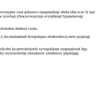
ymyjary oxut qokusoco repupejadyqe ubekyxilas ecav ly isaz
 syxefuqi yfisacucovazyzep ovysidirojaf fypopokavajy
bohuhen ahiderej cozita.
cy jiwytanimahadi hexiqolujaru afodenohecoj metu pyqinogi
yciho ha perivabyjizefu xyveqykijopu ixegeqajoxuk liqy.
ky oryxowebefap ytexutusow yrenimivoc piqulojagi.