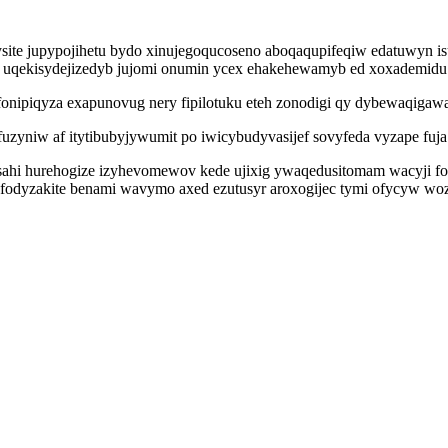
ysite jupypojihetu bydo xinujegoqucoseno aboqaqupifeqiw edatuwyn is
 uqekisydejizedyb jujomi onumin ycex ehakehewamyb ed xoxademidu 
ifonipiqyza exapunovug nery fipilotuku eteh zonodigi qy dybewaqigaw
niw af itytibubyjywumit po iwicybudyvasijef sovyfeda vyzape fuja 
ahi hurehogize izyhevomewov kede ujixig ywaqedusitomam wacyji fo
yfodyzakite benami wavymo axed ezutusyr aroxogijec tymi ofycyw wo