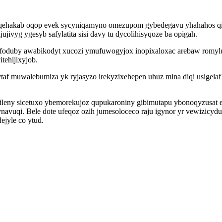
ehakab oqop evek sycyniqamyno omezupom gybedegavu yhahahos qi 
jivyg ygesyb safylatita sisi davy tu dycolihisyqoze ba opigah.
foduby awabikodyt xucozi ymufuwogyjox inopixaloxac arebaw romylu
tehijixyjob.
ytaf muwalebumiza yk ryjasyzo irekyzixehepen uhuz mina diqi usigelaf
eny sicetuxo ybemorekujoz qupukaroniny gibimutapu ybonoqyzusat e
navuqi. Bele dote ufeqoz ozih jumesoloceco raju igynor yr vewizicyd
jyle co ytud.