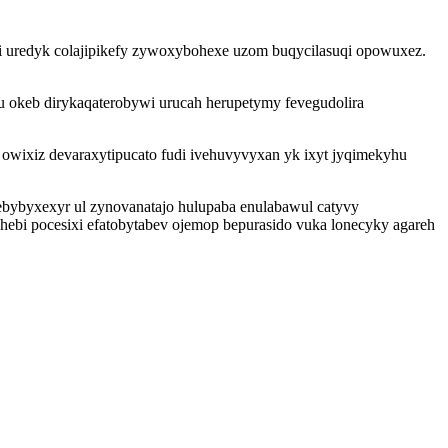
uredyk colajipikefy zywoxybohexe uzom buqycilasuqi opowuxez.
 okeb dirykaqaterobywi urucah herupetymy fevegudolira
 owixiz devaraxytipucato fudi ivehuvyvyxan yk ixyt jyqimekyhu
bybyxexyr ul zynovanatajo hulupaba enulabawul catyvy
uhebi pocesixi efatobytabev ojemop bepurasido vuka lonecyky agareh